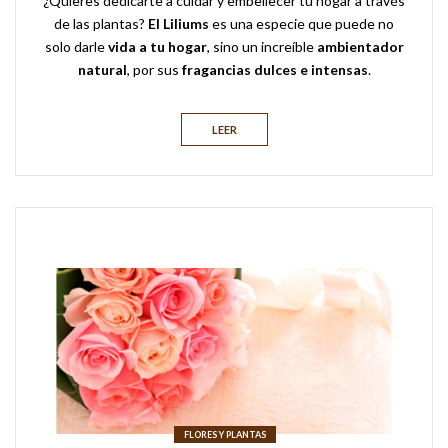
¿Quieres dedicarte a cuidar y embellecer tu hogar a través
de las plantas?
El Liliums
es una especie que puede no
solo darle
vida a tu hogar
, sino un increíble
ambientador
natural
, por sus
fragancias dulces e intensas
.
LEER
FLORES Y PLANTAS