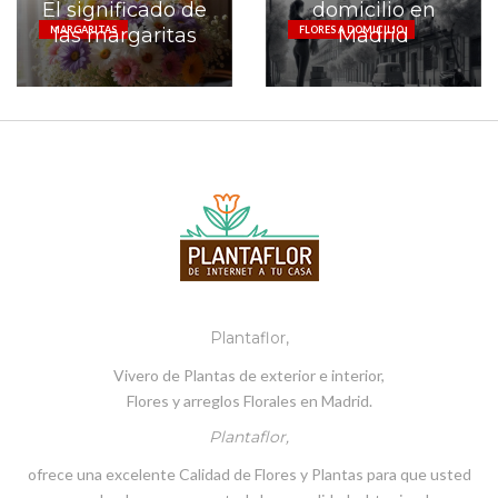
El significado de
domicilio en
las margaritas
Madrid
MARGARITAS
FLORES A DOMICILIO
Plantaflor,
Vivero de Plantas de exterior e interior,
Flores y arreglos Florales en Madrid.
Plantaflor,
ofrece una excelente Calidad de Flores y Plantas para que usted