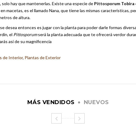
, solo hay que mantenerlas. Existe una especie de
Pittosporum Tobira
 en macetas, es el llamado Nana, que tiene las mismas características, pe
etros de altura.
e se desea entonces es jugar con la planta para poder darle formas divers
rdín, el
Pittosporum
será la planta adecuada que te ofrecerá verdor dura
arás así de su magnificencia
s de Interior
,
Plantas de Exterior
MÁS VENDIDOS
NUEVOS