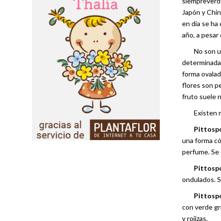
siempreverde
Japón y Chin
en día se ha
año, a pesar 
No son 
determinadas
forma ovalad
flores son p
fruto suele 
Existen 
Pittosp
una forma có
perfume. Se 
Pittosp
ondulados. S
Pittosp
con verde gr
y rojizas.