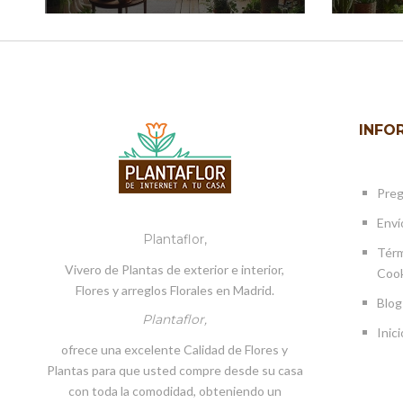
INFO
Preg
Enví
Plantaflor,
Térm
Vivero de Plantas de exterior e interior,
Cook
Flores y arreglos Florales en Madrid.
Blog
Plantaflor,
Inici
ofrece una excelente Calidad de Flores y
Plantas para que usted compre desde su casa
con toda la comodidad, obteniendo un