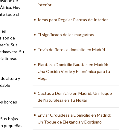
roviene de
interior
África. Hoy
nte todo el
Ideas para Regalar Plantas de Interior
les
El significado de las margaritas
s son de
pecie. Sus
Envío de flores a domicilio en Madrid
primavera. Su
elatinosa.
Plantas a Domicilio Baratas en Madrid:
:
Una Opción Verde y Económica para tu
de altura y
Hogar
adable
Cactus a Domicilio en Madrid: Un Toque
de Naturaleza en Tu Hogar
los bordes
Enviar Orquídeas a Domicilio en Madrid:
 Sus hojas
Un Toque de Elegancia y Exotismo
son pequeñas