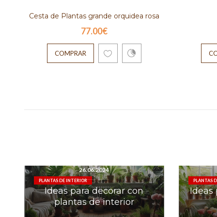
Cesta de Plantas grande orquidea rosa
77.00€
AUTORR
COMPRAR
C
26.06.2024
PLANTAS DE INTERIOR
PLANTAS D
Ideas para decorar con
Ideas 
plantas de interior