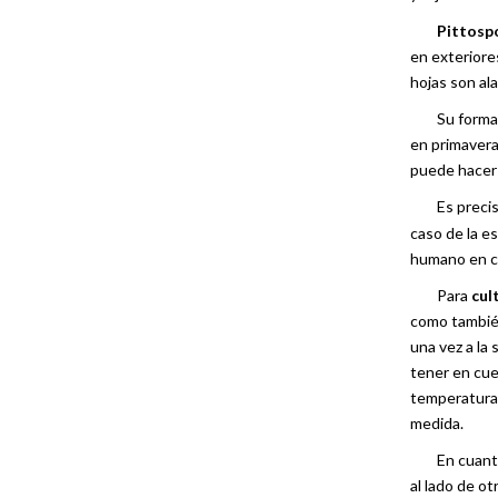
Pittosp
en exteriores
hojas son al
Su forma
en primavera 
puede hacer 
Es preci
caso de la e
humano en ca
Para
cul
como también
una vez a la
tener en cuen
temperaturas 
medida.
En cuant
al lado de o