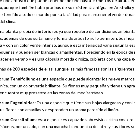
 tipo arbusto que puede tener desde uno hasta 10 metros de altura. P
a, aunque también hubo pruebas de su existencia antigua en Australia y 
 extendido a todo el mundo por su facilidad para mantener el verdor dura
del clima.
una
planta
propia de
interiores
ya que requiere de condiciones ambienta
, además de que su tamaño y forma de arbusto no lo permiten. Sus hoja
a y con un color verde intenso, aunque esta intensidad varía según la es
equeñas y pueden ser blancas o amarillentas, floreciendo en la época de 
nacer en verano y es una cápsula morada o rojiza, cubierta con una capa g
más de 200 especies de ellas, aunque las más famosas son las siguientes
orum Tenuifolium
: es una especie que puede alcanzar los nueve metros 
nica, con un color verde brillante. Su flor es muy pequeña y tiene un agr
encuentra muy presente en las zonas del mediterráneo.
orum Eugenioides
: Es una especie que tiene sus hojas alargadas y con 
us flores son amarillas y desprenden un aroma parecido al limón.
orum Crassifolium
: esta especie es capaz de sobrevivir al clima costero.
isáceos, por un lado, con una mancha blanquecina del otro y sus flores 