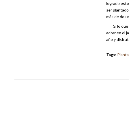
logrado esto
ser plantado
más de dos m
Si lo qu
adornen el ja
año y disfrut
Tags:
Planta