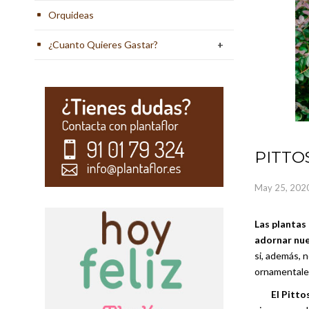
Orquideas
¿Cuanto Quieres Gastar?
+
PITTO
May
25,
202
Las plantas
adornar nue
si, además, 
ornamentales
El Pitt