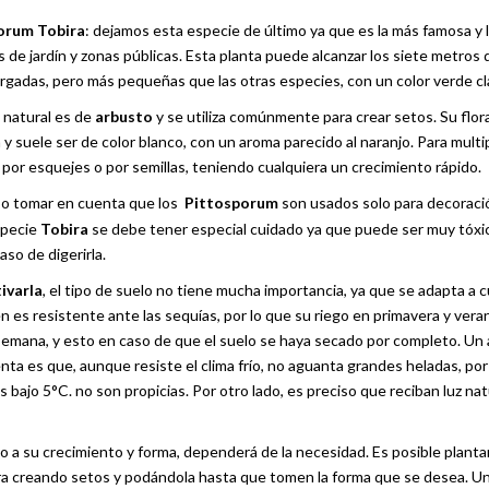
orum Tobira
: dejamos esta especie de último ya que es la más famosa y 
 de jardín y zonas públicas. Esta planta puede alcanzar los siete metros d
argadas, pero más pequeñas que las otras especies, con un color verde cl
 natural es de
arbusto
y se utiliza comúnmente para crear setos. Su flor
y suele ser de color blanco, con un aroma parecido al naranjo. Para multip
por esquejes o por semillas, teniendo cualquiera un crecimiento rápido.
so tomar en cuenta que los
Pittosporum
son usados solo para decoració
specie
Tobira
se debe tener especial cuidado ya que puede ser muy tóxic
so de digerirla.
tivarla
, el tipo de suelo no tiene mucha importancia, ya que se adapta a cu
 es resistente ante las sequías, por lo que su riego en primavera y ver
 semana, y esto en caso de que el suelo se haya secado por completo. Un
ta es que, aunque resiste el clima frío, no aguanta grandes heladas, por 
bajo 5°C. no son propicias. Por otro lado, es preciso que reciban luz nat
o a su crecimiento y forma, dependerá de la necesidad. Es posible plant
tra creando setos y podándola hasta que tomen la forma que se desea. U