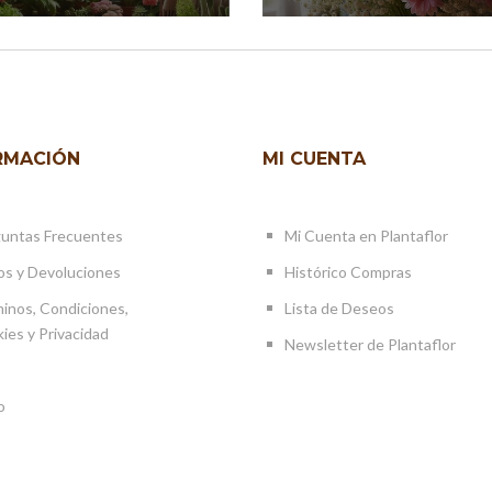
RMACIÓN
MI CUENTA
untas Frecuentes
Mi Cuenta en Plantaflor
os y Devoluciones
Histórico Compras
inos, Condiciones,
Lista de Deseos
ies y Privacidad
Newsletter de Plantaflor
o