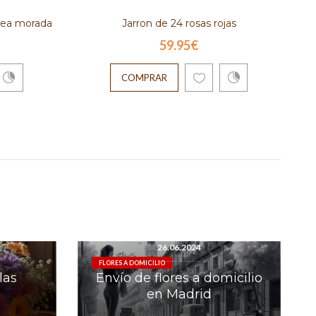
idea morada
Jarron de 24 rosas rojas
59.95€
COMPRAR
26.06.2024
FLORES A DOMICILIO
las
Envío de flores a domicilio
en Madrid