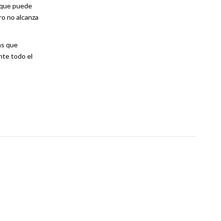
que puede
ro no alcanza
as que
nte todo el