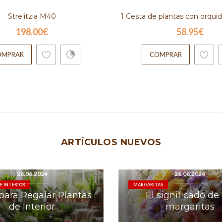
Strelitzia M40
1 Cesta de plantas con orqu
198.00€
58.95€
IEGO(DISPONIBLE SOLO
DM
PARA MADRID)
OMPRAR
COMPRAR
ARTÍCULOS NUEVOS
26.06.2024
26.06.2024
E INTERIOR
MARGARITAS
para Regalar Plantas
El significado de 
de Interior
margaritas