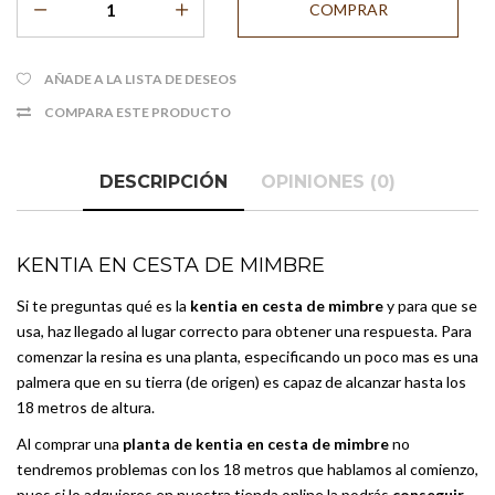
AÑADE A LA LISTA DE DESEOS
COMPARA ESTE PRODUCTO
DESCRIPCIÓN
OPINIONES (0)
KENTIA EN CESTA DE MIMBRE
Si te preguntas qué es la
kentia en cesta de mimbre
y para que se
usa, haz llegado al lugar correcto para obtener una respuesta. Para
comenzar la resina es una planta, especificando un poco mas es una
palmera que en su tierra (de origen) es capaz de alcanzar hasta los
18 metros de altura.
Al comprar una
planta de kentia en cesta de mimbre
no
tendremos problemas con los 18 metros que hablamos al comienzo,
pues si lo adquieres en nuestra tienda online la podrás
conseguir