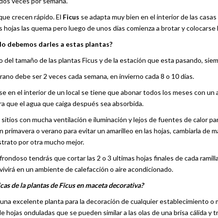
dos veces por semana.
que crecen rápido. El
Ficus
se adapta muy bien en el interior de las casas
as hojas las quema pero luego de unos días comienza a brotar y colocarse h
o debemos darles a estas plantas?
del tamaño de las plantas Ficus y de la estación que esta pasando, sie
erano debe ser 2 veces cada semana, en invierno cada 8 o 10 días.
e en el interior de un local se tiene que abonar todos los meses con un a
ra que el agua que caiga después sea absorbida.
 sitios con mucha ventilación e iluminación y lejos de fuentes de calor par
en primavera o verano para evitar un amarilleo en las hojas, cambiarla de 
ustrato por otra mucho mejor.
 frondoso tendrás que cortar las 2 o 3 ultimas hojas finales de cada rami
vivirá en un ambiente de calefacción o aire acondicionado.
icas de la plantas de Ficus en maceta decorativa?
 una excelente planta para la decoración de cualquier establecimiento o 
e hojas onduladas que se pueden similar a las olas de una brisa cálida y tr