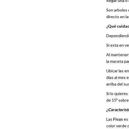
Regar una o 
Son arboles 
directo en l
¿Qué cuidad
Dependiendo 
Si esta en v
Al manteners
la maceta pa
Ubicar las en
días al mes 
arriba del s
Si lo quieres
de 15º sobre
¿Característ
Las
Ficus
es
color verde d