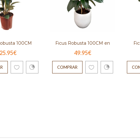
Robusta 100CM
Ficus Robusta 100CM en
Fi
25.95€
49.95€
cerámica Blanca
(DIS
R
COMPRAR
CO