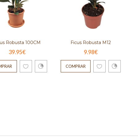
cus Robusta 100CM
Ficus Robusta M12
F
39.95€
9.98€
Maceta de barro
PONIBLE SOLO PARA
MPRAR
COMPRAR
MADRID)